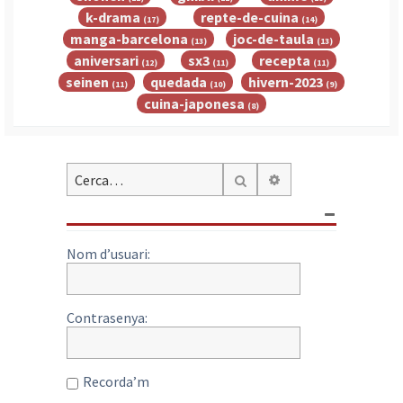
k-drama
repte-de-cuina
(17)
(14)
manga-barcelona
joc-de-taula
(13)
(13)
aniversari
sx3
recepta
(12)
(11)
(11)
seinen
quedada
hivern-2023
(11)
(10)
(9)
cuina-japonesa
(8)
Cerca avançada
Cerca
Nom d’usuari:
Contrasenya:
Recorda’m