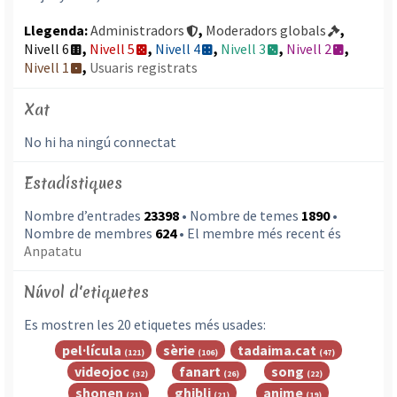
Llegenda:
Administradors
,
Moderadors globals
,
Nivell 6
,
Nivell 5
,
Nivell 4
,
Nivell 3
,
Nivell 2
,
Nivell 1
,
Usuaris registrats
Xat
No hi ha ningú connectat
Estadístiques
Nombre d’entrades
23398
• Nombre de temes
1890
•
Nombre de membres
624
• El membre més recent és
Anpatatu
Núvol d'etiquetes
Es mostren les 20 etiquetes més usades:
pel·lícula
sèrie
tadaima.cat
(121)
(106)
(47)
videojoc
fanart
song
(32)
(26)
(22)
shonen
ghibli
anime
(21)
(21)
(19)