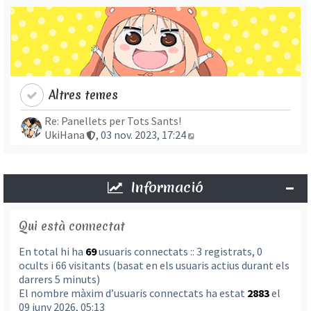
Altres temes
Re: Panellets per Tots Sants!
Mostra l’entrada més re
UkiHana
, 03 nov. 2023, 17:24
Informació
Qui està connectat
En total hi ha
69
usuaris connectats :: 3 registrats, 0
ocults i 66 visitants (basat en els usuaris actius durant els
darrers 5 minuts)
El nombre màxim d’usuaris connectats ha estat
2883
el
09 juny 2026, 05:13