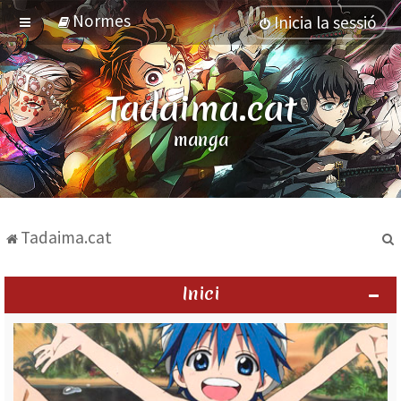
Normes
Inicia la sessió
Tadaima.cat
manga
Tadaima.cat
Inici