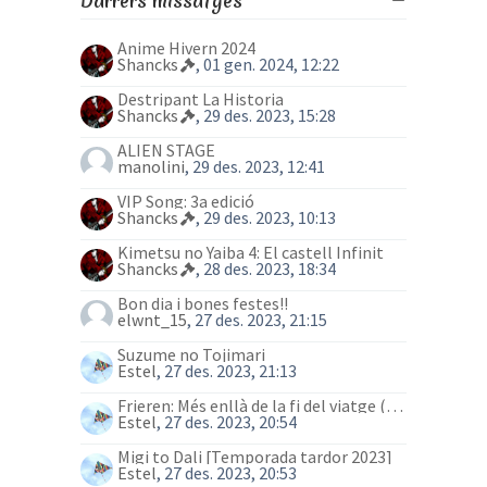
Darrers missatges
Anime Hivern 2024
Shancks
, 01 gen. 2024, 12:22
Destripant La Historia
Shancks
, 29 des. 2023, 15:28
ALIEN STAGE
manolini
, 29 des. 2023, 12:41
VIP Song: 3a edició
Shancks
, 29 des. 2023, 10:13
Kimetsu no Yaiba 4: El castell Infinit
Shancks
, 28 des. 2023, 18:34
Bon dia i bones festes!!
elwnt_15
, 27 des. 2023, 21:15
Suzume no Tojimari
Estel
, 27 des. 2023, 21:13
Frieren: Més enllà de la fi del viatge (anime)
Estel
, 27 des. 2023, 20:54
Migi to Dali [Temporada tardor 2023]
Estel
, 27 des. 2023, 20:53