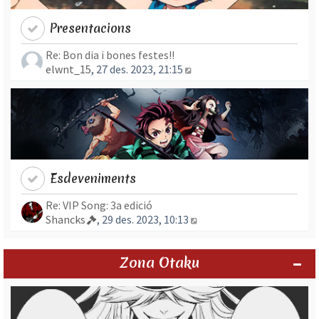
Presentacions
Re: Bon dia i bones festes!!
Mostra l’entrada més rec
elwnt_15
, 27 des. 2023, 21:15
Esdeveniments
Re: VIP Song: 3a edició
Mostra l’entrada més re
Shancks
, 29 des. 2023, 10:13
Zona Otaku