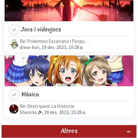
Jocs i videojocs
Re: Pokemon Escarlata i Purpu…
Mostra l’entrada més rec
drew-kun
, 19 des. 2023, 10:28
Música
Re: Destripant La Historia
Mostra l’entrada més re
Shancks
, 29 des. 2023, 15:28
Altres