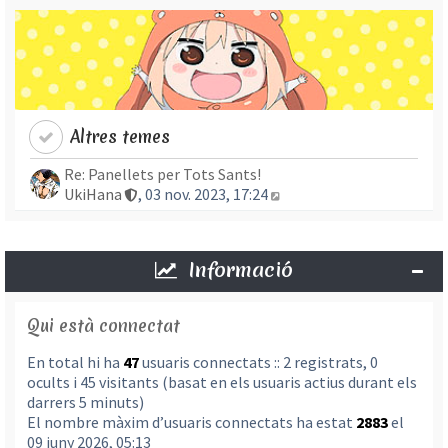
Altres temes
Re: Panellets per Tots Sants!
Mostra l’entrada més re
UkiHana
, 03 nov. 2023, 17:24
Informació
Qui està connectat
En total hi ha
47
usuaris connectats :: 2 registrats, 0
ocults i 45 visitants (basat en els usuaris actius durant els
darrers 5 minuts)
El nombre màxim d’usuaris connectats ha estat
2883
el
09 juny 2026, 05:13