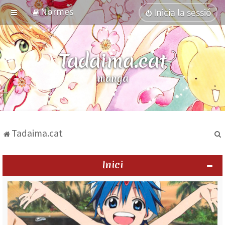
Normes
Inicia la sessió
Tadaima.cat
manga
Tadaima.cat
Inici