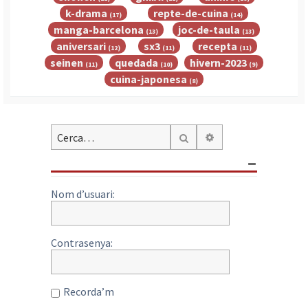
k-drama
repte-de-cuina
(17)
(14)
manga-barcelona
joc-de-taula
(13)
(13)
aniversari
sx3
recepta
(12)
(11)
(11)
seinen
quedada
hivern-2023
(11)
(10)
(9)
cuina-japonesa
(8)
Cerca avançada
Cerca
Nom d’usuari:
Contrasenya:
Recorda’m