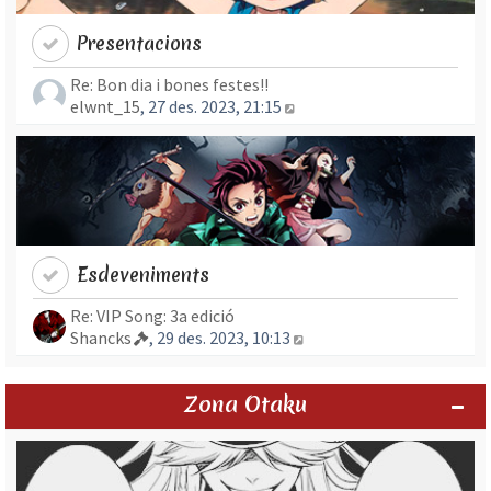
Presentacions
Re: Bon dia i bones festes!!
Mostra l’entrada més rec
elwnt_15
, 27 des. 2023, 21:15
Esdeveniments
Re: VIP Song: 3a edició
Mostra l’entrada més re
Shancks
, 29 des. 2023, 10:13
Zona Otaku