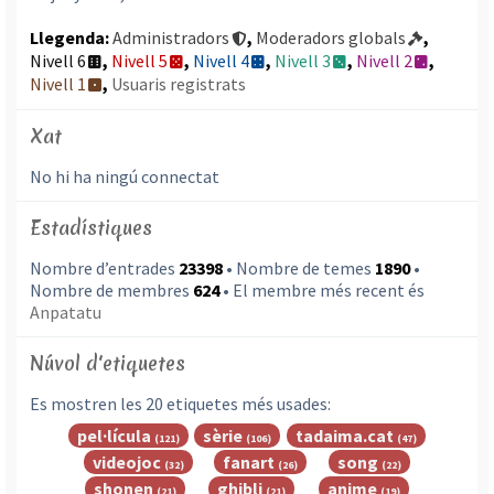
Llegenda:
Administradors
,
Moderadors globals
,
Nivell 6
,
Nivell 5
,
Nivell 4
,
Nivell 3
,
Nivell 2
,
Nivell 1
,
Usuaris registrats
Xat
No hi ha ningú connectat
Estadístiques
Nombre d’entrades
23398
• Nombre de temes
1890
•
Nombre de membres
624
• El membre més recent és
Anpatatu
Núvol d'etiquetes
Es mostren les 20 etiquetes més usades:
pel·lícula
sèrie
tadaima.cat
(121)
(106)
(47)
videojoc
fanart
song
(32)
(26)
(22)
shonen
ghibli
anime
(21)
(21)
(19)