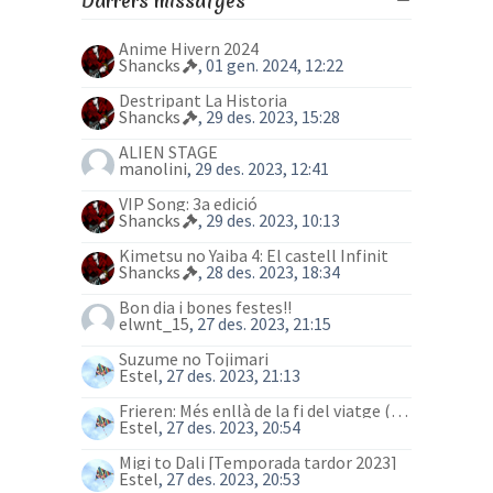
Darrers missatges
Anime Hivern 2024
Shancks
, 01 gen. 2024, 12:22
Destripant La Historia
Shancks
, 29 des. 2023, 15:28
ALIEN STAGE
manolini
, 29 des. 2023, 12:41
VIP Song: 3a edició
Shancks
, 29 des. 2023, 10:13
Kimetsu no Yaiba 4: El castell Infinit
Shancks
, 28 des. 2023, 18:34
Bon dia i bones festes!!
elwnt_15
, 27 des. 2023, 21:15
Suzume no Tojimari
Estel
, 27 des. 2023, 21:13
Frieren: Més enllà de la fi del viatge (anime)
Estel
, 27 des. 2023, 20:54
Migi to Dali [Temporada tardor 2023]
Estel
, 27 des. 2023, 20:53