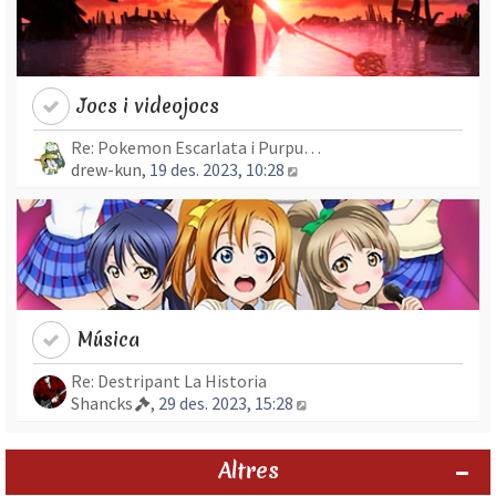
Jocs i videojocs
Re: Pokemon Escarlata i Purpu…
Mostra l’entrada més rec
drew-kun
, 19 des. 2023, 10:28
Música
Re: Destripant La Historia
Mostra l’entrada més re
Shancks
, 29 des. 2023, 15:28
Altres