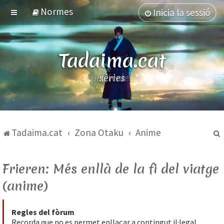
Normes
Inicia la sessió
Tadaima.cat
pel·lícules
Tadaima.cat
Zona Otaku
Anime
Frieren: Més enllà de la fi del viatge
(anime)
Regles del fòrum
Recorda que no es permet enllaçar a contingut il·legal.