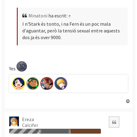
Minatoni
ha escrit:
↑
I n'Stark és tonto, i na Fern és un poc mala
d'aguantar, però la tensió sexual entre aquests
dos ja és over 9000.
Yes
T
o
r
n
Ereza
Citació
Calcifer
a
a
0
1