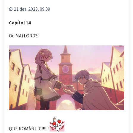
l
’
11 des. 2023, 09:39
i
n
Capítol 14
i
c
Ou MAi LORD?!
i
QUE ROMÀNTIC!!!!!!