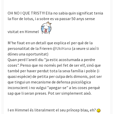
OH NO I QUE TRIST!!! Ella no sabia quin significat tenia
la flor de lotus, i a sobre es va passar 50 anys sense
visitat en Himmel
M'he fixat en un detall que explica el per què de la
personalitat de la Frieren
@UkiHana
(a veure si així li
dónes una oportunitat)
Quan perd l'anell diu "ja estic acostumada a perdre
coses". Penso que no només pel fet de ser elf, sinó que
també per haver perdut tota la seva família i poble (i
quasi espècie) de petita per culpa dels dimonis, pot ser
que tingui un mecanisme de defensa psicològica
inconscient i no vulgui "apegar-se" a les coses perquè
sap que li seran preses. Pot ser simplement això.
I en Himmel és literalment el seu príncep blau, eh?