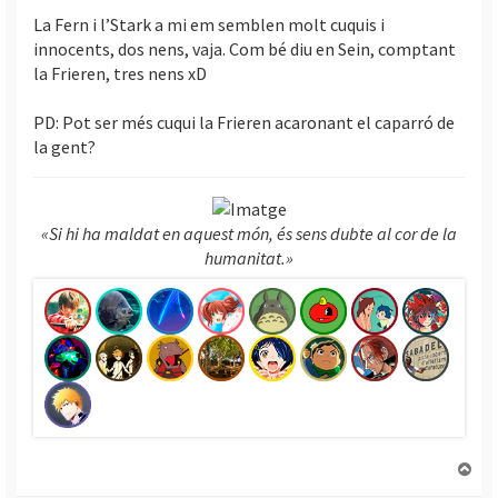
La Fern i l’Stark a mi em semblen molt cuquis i
innocents, dos nens, vaja. Com bé diu en Sein, comptant
la Frieren, tres nens xD
PD: Pot ser més cuqui la Frieren acaronant el caparró de
la gent?
«Si hi ha maldat en aquest món, és sens dubte al cor de la
humanitat.»
T
o