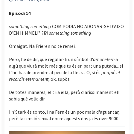
Episodi 14
something something
COM PODIA NO ADONAR-SE D'AIXÒ
D'EN HIMMEL!?!?!?!
something something
Omaigat. Na Frieren no té remei.
Però, he de dir, que regalar-li un símbol d'
amor etern
a
algú que viurà molt més que tu és en part una putada... si
t'ho has de prendre al peu de la lletra. O, si és
perquè el
recordis eternament
, ok, supòs.
De totes maneres, el tria ella, però claríssimament ell
sabia què volia dir.
I n'Stark és tonto, i na Fern és un poc mala d'aguantar,
però la tensió sexual entre aquests dos ja és over 9000.