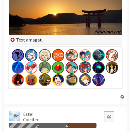
Text amagat.
T
o
r
n
Estel
Citació
Calcifer
a
a
0
1