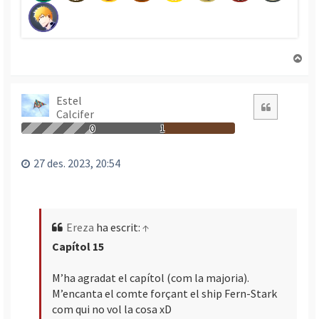
T
o
r
n
Estel
Citació
Calcifer
a
a
0
1
l
’
27 des. 2023, 20:54
i
n
i
c
Ereza
ha escrit:
↑
i
Capítol 15
M’ha agradat el capítol (com la majoria).
M’encanta el comte forçant el ship Fern-Stark
com qui no vol la cosa xD