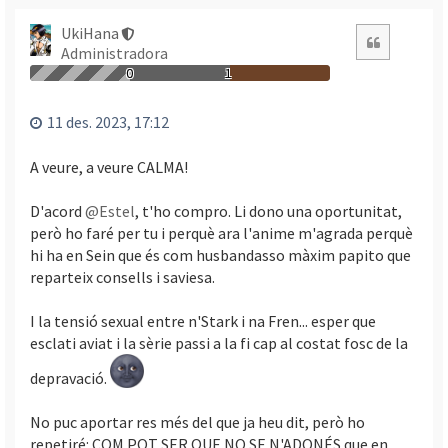
r
n
UkiHana
Citació
a
Administradora
a
0
1
l
’
11 des. 2023, 17:12
i
n
A veure, a veure CALMA!
i
c
D'acord
@Estel
, t'ho compro. Li dono una oportunitat,
i
però ho faré per tu i perquè ara l'anime m'agrada perquè
hi ha en Sein que és com husbandasso màxim papito que
reparteix consells i saviesa.
I la tensió sexual entre n'Stark i na Fren... esper que
esclati aviat i la sèrie passi a la fi cap al costat fosc de la
depravació.
No puc aportar res més del que ja heu dit, però ho
repetiré: COM POT SER QUE NO SE N'ADONÉS que en