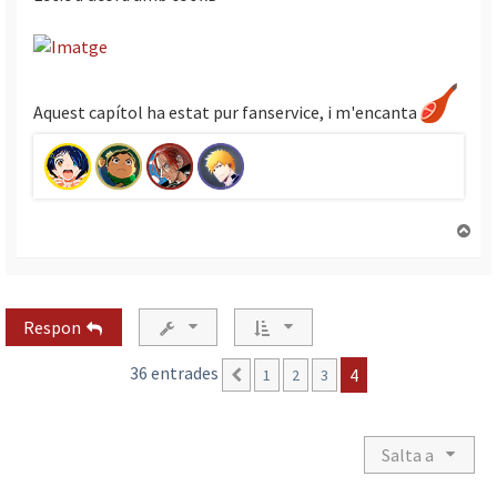
Aquest capítol ha estat pur fanservice, i m'encanta
T
o
r
n
a
Respon
a
l
36 entrades
4
1
2
3
Anterior
’
i
n
i
Salta a
c
i