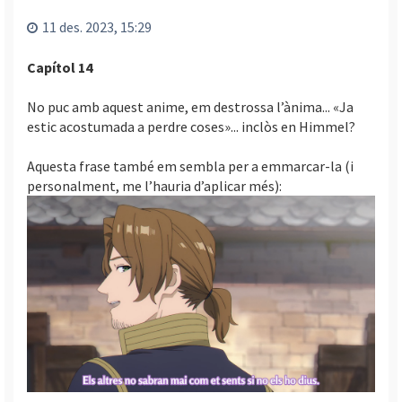
l
’
11 des. 2023, 15:29
i
n
Capítol 14
i
c
No puc amb aquest anime, em destrossa l’ànima... «Ja
i
estic acostumada a perdre coses»... inclòs en Himmel?
Aquesta frase també em sembla per a emmarcar-la (i
personalment, me l’hauria d’aplicar més):