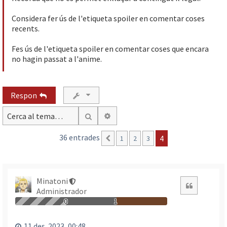
Considera fer ús de l'etiqueta spoiler en comentar coses
recents.
Fes ús de l'etiqueta spoiler en comentar coses que encara
no hagin passat a l'anime.
Respon
Cerca avançada
Cerca
36 entrades
4
1
2
3
Anterior
Minatoni
Citació
Administrador
0
1
11 des. 2023, 00:48