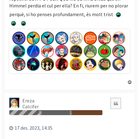
Himmel perdia el cul per ella? En fi, riurem per no plorar
perquè, si ho penses profundament, és molt trist
T
o
r
n
Ereza
Citació
Calcifer
a
a
0
1
l
’
17 des. 2023, 14:35
i
n