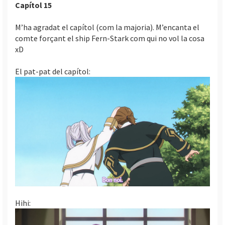
Capítol 15
i
c
M’ha agradat el capítol (com la majoria). M’encanta el
i
comte forçant el ship Fern-Stark com qui no vol la cosa
xD
El pat-pat del capítol:
Hihi: