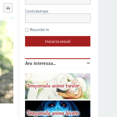
Citació
Contrasenya:
Recorda’m
Ara interessa...
Temporada anime tardor
Temporada anime hivern