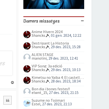
Darrers missatges
Anime Hivern 2024
Shancks
, 01 gen. 2024, 12:22
Destripant La Historia
Shancks
, 29 des. 2023, 15:28
ALIEN STAGE
manolini
, 29 des. 2023, 12:41
VIP Song: 3a edició
Shancks
, 29 des. 2023, 10:13
Kimetsu no Yaiba 4: El castell Infinit
Shancks
, 28 des. 2023, 18:34
T
o
Bon dia i bones festes!!
r
elwnt_15
, 27 des. 2023, 21:15
n
Citació
Suzume no Tojimari
a
Estel
, 27 des. 2023, 21:13
a