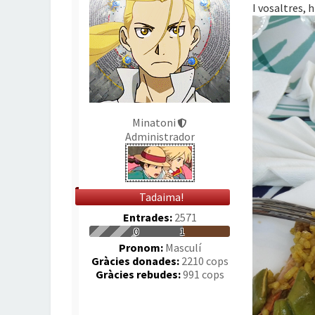
I vosaltres, 
Minatoni
Administrador
Tadaima!
Entrades:
2571
0
1
Pronom:
Masculí
Gràcies donades:
2210 cops
Gràcies rebudes:
991 cops