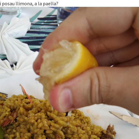
hi posau llimona, a la paella?