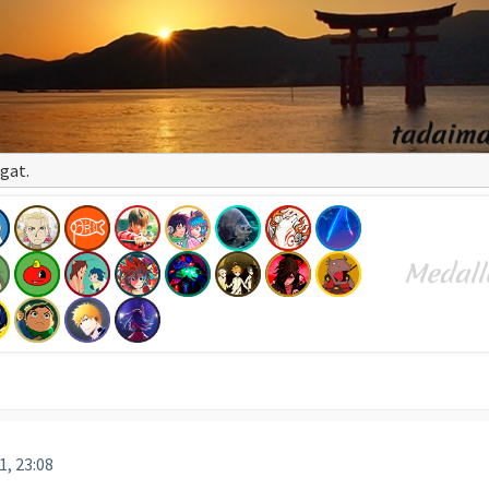
gat.
1, 23:08