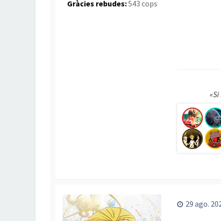
Gràcies rebudes:
543 cops
«Si
29 ago. 20