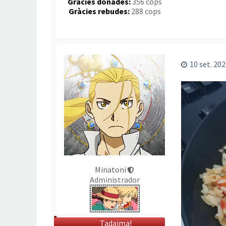
Gràcies donades:
356 cops
Gràcies rebudes:
288 cops
10 set. 202
Minatoni
Administrador
Tadaima!