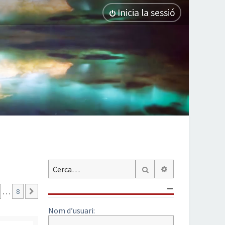
Inicia la sessió
Cerca avançada
Cerca
…
8
Següent
Nom d’usuari: