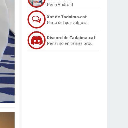
Per a Android
Xat de Tadaima.cat
Parla del que vulguis!
Discord de Tadaima.cat
Per si no en tenies prou