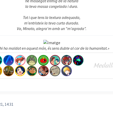
he mossegat enmig de la natura
la teva massa congelada i dura.
Tot i que tens la textura adequada,
m'entristeix la teva curta durada.
Va, Minato, alegra'm amb un "m'agrada".
 hi ha maldat en aquest món, és sens dubte al cor de la humanitat.»
21, 14:31