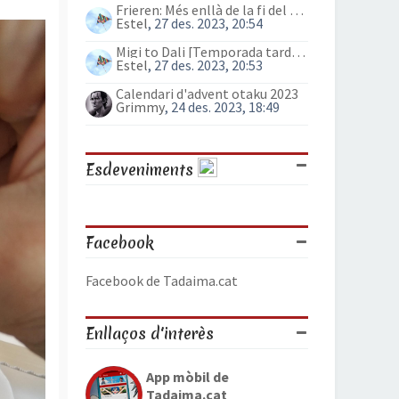
l
Frieren: Més enllà de la fi del viatge (anime)
Estel
, 27 des. 2023, 20:54
’
i
Migi to Dali [Temporada tardor 2023]
n
Estel
, 27 des. 2023, 20:53
i
Calendari d'advent otaku 2023
c
Grimmy
, 24 des. 2023, 18:49
i
Esdeveniments
Facebook
Facebook de Tadaima.cat
Enllaços d'interès
App mòbil de
Tadaima.cat