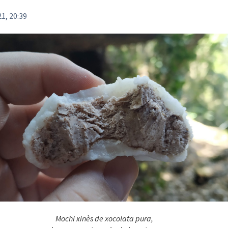
21, 20:39
Mochi xinès de xocolata pura,