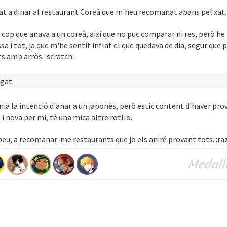
at a dinar al restaurant Coreà que m'heu recomanat abans pel xat. 
 cop que anava a un coreà, així que no puc comparar ni res, però h
a i tot, ja que m'he sentit inflat el que quedava de dia, segur que 
s amb arròs. :scratch:
gat.
enia la intenció d'anar a un japonès, però estic content d'haver pro
 i nova per mi, té una mica altre rotllo.
abeu, a recomanar-me restaurants que jo els aniré provant tots. :ra