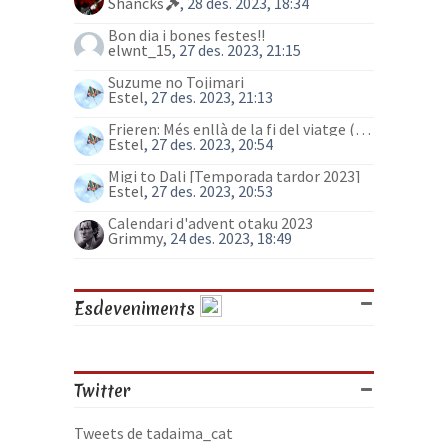
Shancks
, 28 des. 2023, 18:34
Bon dia i bones festes!!
elwnt_15
, 27 des. 2023, 21:15
Suzume no Tojimari
Estel
, 27 des. 2023, 21:13
Frieren: Més enllà de la fi del viatge (anime)
Estel
, 27 des. 2023, 20:54
Migi to Dali [Temporada tardor 2023]
Estel
, 27 des. 2023, 20:53
Calendari d'advent otaku 2023
Grimmy
, 24 des. 2023, 18:49
Esdeveniments
Twitter
Tweets de tadaima_cat