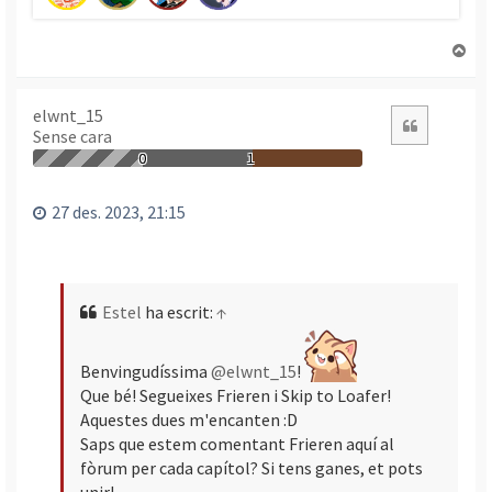
T
o
r
n
elwnt_15
Citació
Sense cara
a
a
0
1
l
’
27 des. 2023, 21:15
i
n
i
c
Estel
ha escrit:
↑
i
Benvingudíssima
@elwnt_15
!
Que bé! Segueixes Frieren i Skip to Loafer!
Aquestes dues m'encanten :D
Saps que estem comentant Frieren aquí al
fòrum per cada capítol? Si tens ganes, et pots
unir!