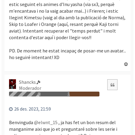
estic seguint els animes d'Inu yasha (via sx3, perquè
m'encantava i no la vaig acabar mai...) i Frieren; i estic
llegint Kimetsu (vaig al dia amb la publicació de Norma),
Skip to Loafer i Orange (aquí, resant perquè Kaji torni
aviat). Intentant recuperar el "temps perdut" i molt
contenta d'estar aquí i poder llegir-vos!!
PD. De moment he estat incapaç de posar-me un avatar...
ho seguiré intentant! XD
T
o
r
n
Shancks
Citació
a
Moderador
a
0
1
l
’
26 des. 2023, 21:59
i
n
Benvinguda
@elwnt_15
, ja has fet un bon resum del
i
manganime aixi que jo et preguntaré sobre les serie i
c