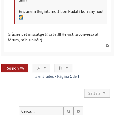
Ens anem llegint, molt bon Nadal i bon any nou!
Gràcies pel missatge
@Estel
!!! He vist la conversa al
fòrum, m'hi uniré! :)
T
o
r
n
a
Respon
a
l
5 entrades • Pàgina
1
de
1
’
i
n
Salta a
i
c
i
Cerca avançada
Cerca