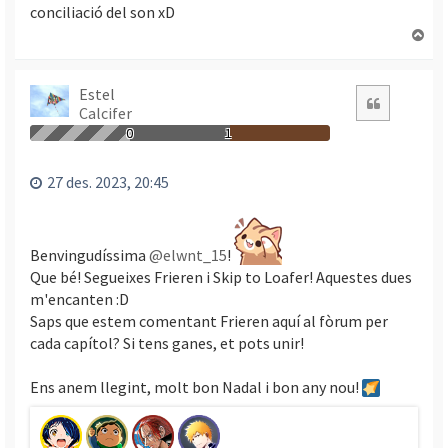
conciliació del son xD
T
o
r
n
Estel
Citació
Calcifer
a
a
0
1
l
’
27 des. 2023, 20:45
i
n
i
c
Benvingudíssima
@elwnt_15
!
i
Que bé! Segueixes Frieren i Skip to Loafer! Aquestes dues
m'encanten :D
Saps que estem comentant Frieren aquí al fòrum per
cada capítol? Si tens ganes, et pots unir!
Ens anem llegint, molt bon Nadal i bon any nou!