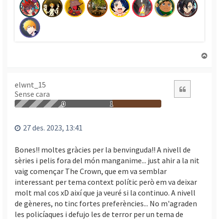
T
o
r
n
elwnt_15
Citació
Sense cara
a
a
0
1
l
’
27 des. 2023, 13:41
i
n
Bones!! moltes gràcies per la benvinguda!! A nivell de
i
sèries i pelis fora del món manganime... just ahir a la nit
c
vaig començar The Crown, que em va semblar
i
interessant per tema context polític però em va deixar
molt mal cos xD així que ja veuré si la continuo. A nivell
de gèneres, no tinc fortes preferències... No m'agraden
les policíaques i defujo les de terror per un tema de