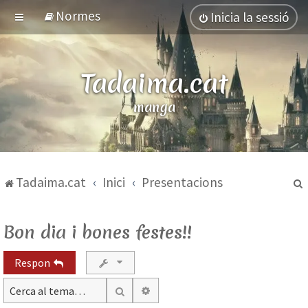
Normes
Inicia la sessió
Tadaima.cat
manga
Tadaima.cat
Inici
Presentacions
Bon dia i bones festes!!
Respon
Cerca avançada
Cerca