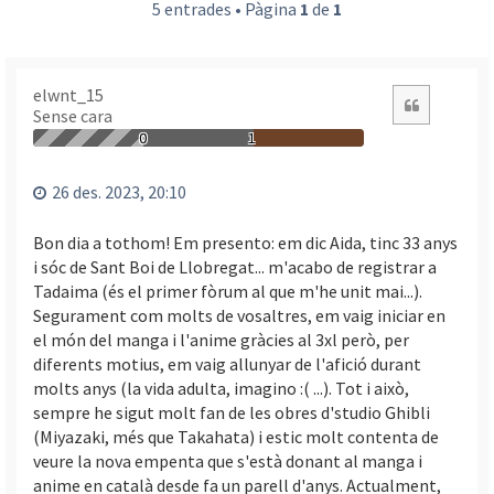
5 entrades • Pàgina
1
de
1
elwnt_15
Citació
Sense cara
0
1
26 des. 2023, 20:10
Bon dia a tothom! Em presento: em dic Aida, tinc 33 anys
i sóc de Sant Boi de Llobregat... m'acabo de registrar a
Tadaima (és el primer fòrum al que m'he unit mai...).
Segurament com molts de vosaltres, em vaig iniciar en
el món del manga i l'anime gràcies al 3xl però, per
diferents motius, em vaig allunyar de l'afició durant
molts anys (la vida adulta, imagino :( ...). Tot i això,
sempre he sigut molt fan de les obres d'studio Ghibli
(Miyazaki, més que Takahata) i estic molt contenta de
veure la nova empenta que s'està donant al manga i
anime en català desde fa un parell d'anys. Actualment,