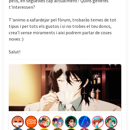
pelis, en segueixes cap actualment? Quins generes
i
t'interessen?
T'animo a xafardejar pel fòrum, trobaràs temes de tot
tipus i per tots els gustos i si no trobes el teu doncs,
crea'l sense miraments i aixi podrem parlar de coses
noves :)
Salut!