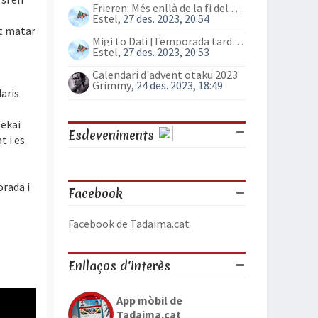
Frieren: Més enllà de la fi del viatge (anime)
Estel
, 27 des. 2023, 20:54
ot matar
Migi to Dali [Temporada tardor 2023]
Estel
, 27 des. 2023, 20:53
l
Calendari d'advent otaku 2023
Grimmy
, 24 des. 2023, 18:49
daris
sekai
Esdeveniments
t i es
orada i
Facebook
Facebook de Tadaima.cat
Enllaços d'interès
App mòbil de
Tadaima.cat