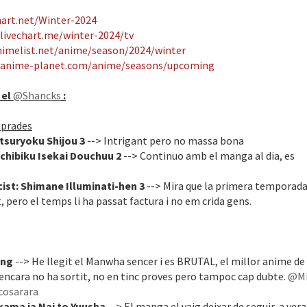
hart.net/Winter-2024
livechart.me/winter-2024/tv
nimelist.net/anime/season/2024/winter
.anime-planet.com/anime/seasons/upcoming
 el
@Shancks
:
prades
tsuryoku Shijou 3
--> Intrigant pero no massa bona
ichibiku Isekai Douchuu 2
--> Continuo amb el manga al dia, es
cist: Shimane Illuminati-hen 3
--> Mira que la primera temporad
 pero el temps li ha passat factura i no em crida gens.
ing
--> He llegit el Manwha sencer i es BRUTAL, el millor anime de 
encara no ha sortit, no en tinc proves pero tampoc cap dubte.
@Mi
osarara
kama ja Nai to Yuusha
--> El manga el vaig deixar de seguir, a vera