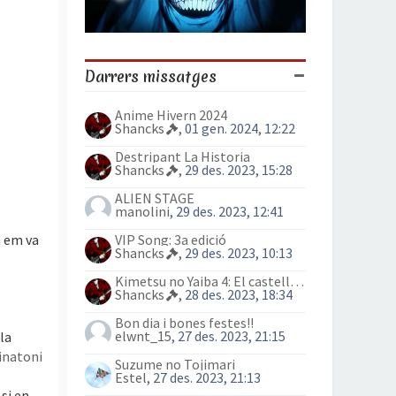
Darrers missatges
Anime Hivern 2024
Shancks
, 01 gen. 2024, 12:22
Destripant La Historia
Shancks
, 29 des. 2023, 15:28
ALIEN STAGE
manolini
, 29 des. 2023, 12:41
a em va
VIP Song: 3a edició
Shancks
, 29 des. 2023, 10:13
Kimetsu no Yaiba 4: El castell Infinit
Shancks
, 28 des. 2023, 18:34
Bon dia i bones festes!!
elwnt_15
, 27 des. 2023, 21:15
la
natoni
Suzume no Tojimari
Estel
, 27 des. 2023, 21:13
 si en