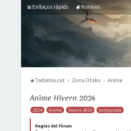
Enllaços ràpids
Normes
Tadaima.cat
Zona Otaku
Anime
Anime Hivern 2024
2024
Anime
hivern-2024
temporada
Regles del fòrum