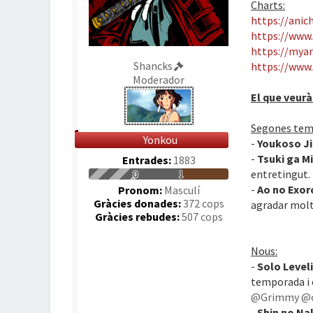
Charts:
https://anic
https://www.
https://mya
Shancks
https://www
Moderador
El que veurà
Segones tem
Yonkou
-
Youkoso Ji
-
Tsuki ga M
Entrades:
1883
entretingut.
0
1
-
Ao no Exor
Pronom:
Masculí
Gràcies donades:
372 cops
agradar molt,
Gràcies rebudes:
507 cops
Nous:
-
Solo Level
temporada i 
@Grimmy
@c
-
Shin no Na