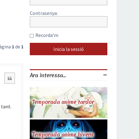
Contrasenya:
Recorda’m
Pàgina
1
de
1
Ara interessa...
Citació
Temporada anime tardor
 tant.
Temporada anime hivern