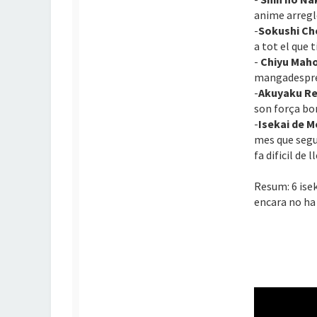
anime arregl
-
Sokushi Ch
a tot el que 
-
Chiyu Maho
mangadespres
-
Akuyaku Rei
son força bo
-
Isekai de 
mes que segu
fa dificil de 
Resum: 6 ise
encara no h