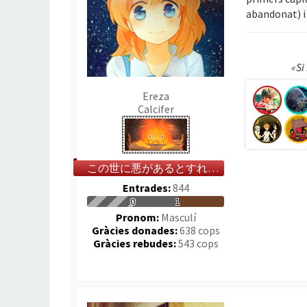
abandonat) i
«Si
Ereza
Calcifer
この世に悪があるとすれば、それは人の心だ
Entrades:
844
0
1
Pronom:
Masculí
Gràcies donades:
638 cops
Gràcies rebudes:
543 cops