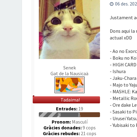
06 des. 202
Justament aca
Dons aqui la
actual xDD
- Ao no Exor
- Boku no Ko
- HIGH CARD
Senek
- Ishura
Gat de la Nausicaä
- Jaku-Char
- Majo to Yaj
- MASHLE: K
- Metallic R
Tadaima!
- Ore dake Le
Entrades:
19
- Sasaki to P
0
1
- Urusei Yats
Pronom:
Masculí
- Yubisaki to
Gràcies donades:
9 cops
Gràcies rebudes:
21 cops