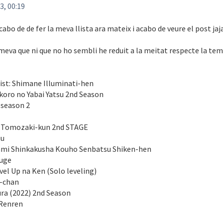
3, 00:19
bo de de fer la meva llista ara mateix i acabo de veure el post jaj
 meva que ni que no ho sembli he reduit a la meitat respecte la te
cist: Shimane Illuminati-hen
koro no Yabai Yatsu 2nd Season
 season 2
a Tomozaki-kun 2nd STAGE
uu
ami Shinkakusha Kouho Senbatsu Shiken-hen
ouge
vel Up na Ken (Solo leveling)
i-chan
ura (2022) 2nd Season
 Renren