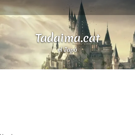
Tadaima.cat
el Japó