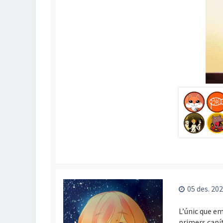
05 des. 202
L’únic que em 
primers capít