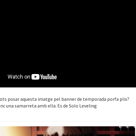
ots posar aquesta imatge pel banner de temporada porfa plis?
nc una samarreta amb ella. Es de Solo Leveling