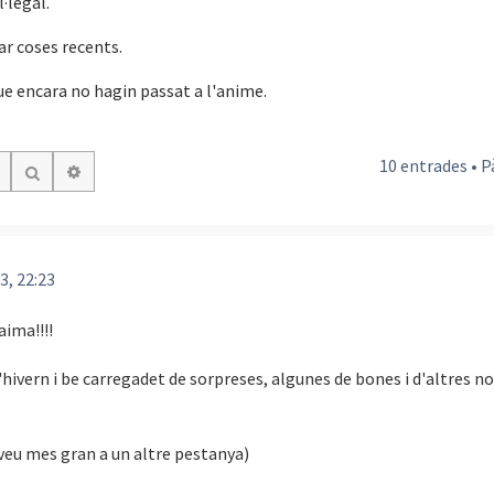
·legal.
ar coses recents.
ue encara no hagin passat a l'anime.
10 entrades • 
Cerca avançada
Cerca
3, 22:23
aima!!!!
'hivern i be carregadet de sorpreses, algunes de bones i d'altres no
 veu mes gran a un altre pestanya)