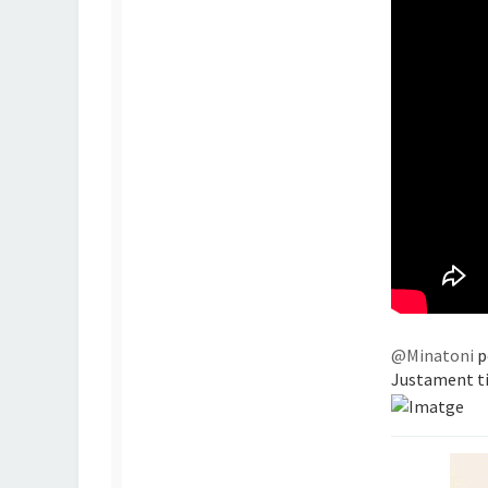
@Minatoni
p
Justament ti