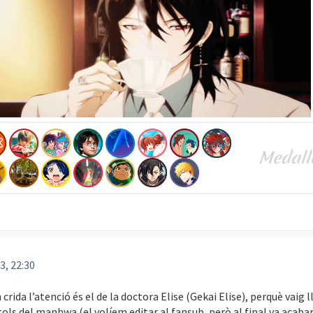
3, 22:30
crida l’atenció és el de la doctora Elise (Gekai Elise), perquè vaig l
ols del manhwa (el volíem editar al fansub, però al final va acaba