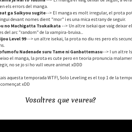
en els errors del manga.
eat ga Saikyou sugite
--> El manga es molt irregular, el prota p
tingui devant nomes dient "mor" i es una mica estrany de seguir.
u no Machigatta Tsukaikata
--> Un altre isekai que vaig deixar e
 del arc "random" de la vampira-bruixa...
jou Level 99
--> un altre isekai, la prota no diu res pero els secun
ns.
Mofumofu Nadenade suru Tame ni Ganbattemasu
--> I un altre I
eixo el manga, la prota es cute pero en teoria pronuncia malamen
llegir, no se jo si ho vull veure animat xDDD
kais aquesta temporada WTF!, Solo Leveling es el top 1 de la temp
a començat xDD
Vosaltres que veureu?