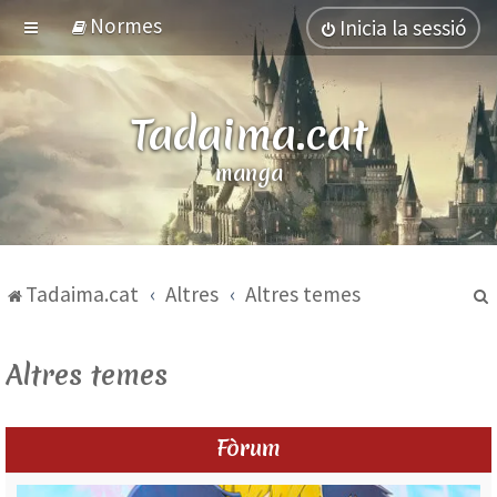
Normes
Inicia la sessió
Tadaima.cat
el Japó
manga
Tadaima.cat
Altres
Altres temes
Altres temes
Fòrum