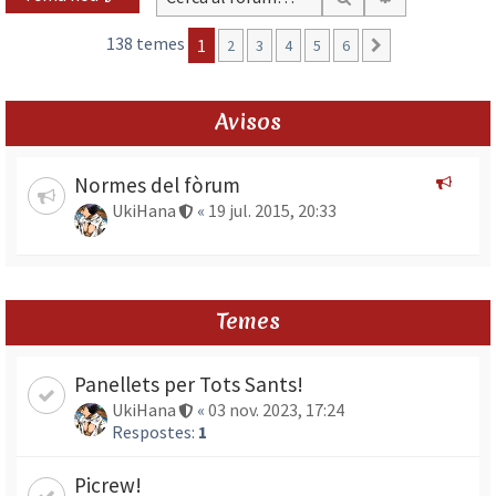
138 temes
1
2
3
4
5
6
Següent
Avisos
Normes del fòrum
UkiHana
«
19 jul. 2015, 20:33
Temes
Panellets per Tots Sants!
UkiHana
«
03 nov. 2023, 17:24
Respostes:
1
Picrew!