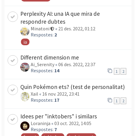
Perplexity AI: una IA que mira de
respondre dubtes
Minatoni
«
21 des. 2022, 01:12
Respostes:
2
ia
Different dimension me
Ai_Serenity
«
06 des. 2022, 22:37
Respostes:
14
1
2
Quin Pokémon ets? (test de personalitat)
Xail
«
16 nov. 2022, 23:41
Respostes:
17
1
2
Idees per "inktobers" i similars
Loraninja
«
03 oct. 2022, 14:05
Respostes:
7