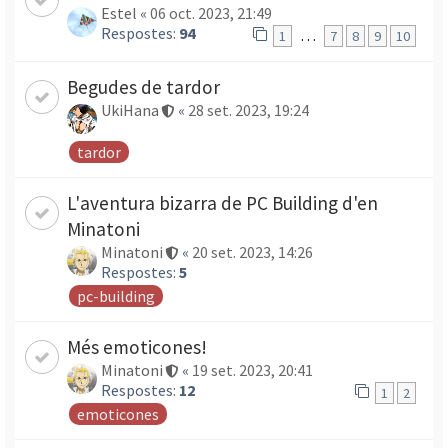
Estel
«
06 oct. 2023, 21:49
Respostes:
94
…
1
7
8
9
10
Begudes de tardor
UkiHana
«
28 set. 2023, 19:24
tardor
L'aventura bizarra de PC Building d'en
Minatoni
Minatoni
«
20 set. 2023, 14:26
Respostes:
5
pc-building
Més emoticones!
Minatoni
«
19 set. 2023, 20:41
Respostes:
12
1
2
emoticones