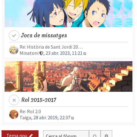
Jocs de missatges
Re: Història de Sant Jordi 20…
Mostra l’entrada més r
Minatoni
, 23 abr. 2023, 11:21
Rol 2015-2017
Re: Rol 2.0
Mostra l’entrada més recent
Taiga
, 28 abr. 2019, 22:37
Tema nou
Cerca avança
Cerca