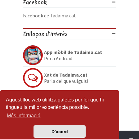
Facebook
Facebook de Tadaima.cat
Enllaços d'interès
App mòbil de Tadaima.cat
Per a Android
Xat de Tadaima.cat
Parla del que vulguis!
Discord de Tadaima.cat
Aquest lloc web utilitza galetes per fer que hi
Per si no en tenies prou
tingueu la millor experiència possible.
Més informació
D’acord