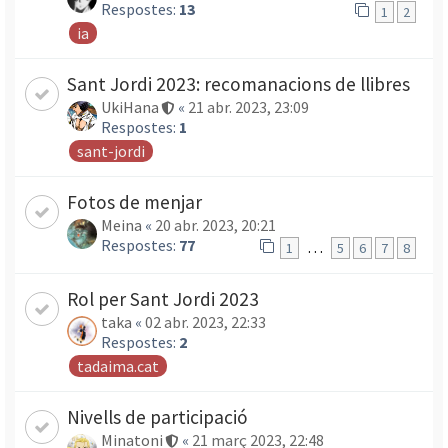
Respostes:
13
1
2
ia
Sant Jordi 2023: recomanacions de llibres
UkiHana
«
21 abr. 2023, 23:09
Respostes:
1
sant-jordi
Fotos de menjar
Meina
«
20 abr. 2023, 20:21
Respostes:
77
…
1
5
6
7
8
Rol per Sant Jordi 2023
taka
«
02 abr. 2023, 22:33
Respostes:
2
tadaima.cat
Nivells de participació
Minatoni
«
21 març 2023, 22:48