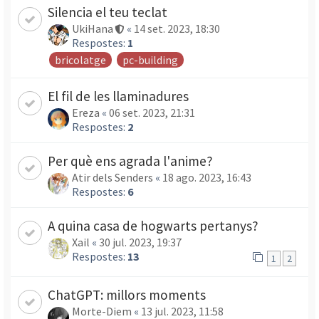
Silencia el teu teclat
UkiHana
«
14 set. 2023, 18:30
Respostes:
1
bricolatge
pc-building
El fil de les llaminadures
Ereza
«
06 set. 2023, 21:31
Respostes:
2
Per què ens agrada l'anime?
Atir dels Senders
«
18 ago. 2023, 16:43
Respostes:
6
A quina casa de hogwarts pertanys?
Xail
«
30 jul. 2023, 19:37
Respostes:
13
1
2
ChatGPT: millors moments
Morte-Diem
«
13 jul. 2023, 11:58