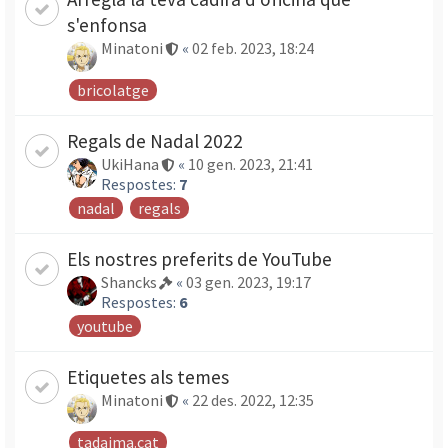
s'enfonsa
Minatoni
«
02 feb. 2023, 18:24
bricolatge
Regals de Nadal 2022
UkiHana
«
10 gen. 2023, 21:41
Respostes:
7
nadal
regals
Els nostres preferits de YouTube
Shancks
«
03 gen. 2023, 19:17
Respostes:
6
youtube
Etiquetes als temes
Minatoni
«
22 des. 2022, 12:35
tadaima.cat