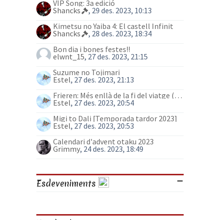
VIP Song: 3a edició
Shancks
, 29 des. 2023, 10:13
Kimetsu no Yaiba 4: El castell Infinit
Shancks
, 28 des. 2023, 18:34
Bon dia i bones festes!!
elwnt_15
, 27 des. 2023, 21:15
Suzume no Tojimari
Estel
, 27 des. 2023, 21:13
Frieren: Més enllà de la fi del viatge (anime)
Estel
, 27 des. 2023, 20:54
Migi to Dali [Temporada tardor 2023]
Estel
, 27 des. 2023, 20:53
Calendari d'advent otaku 2023
Grimmy
, 24 des. 2023, 18:49
Esdeveniments