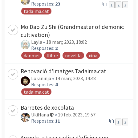
Respostes:
23
1
2
3
tadaima.cat
Mo Dao Zu Shi (Grandmaster of demonic
cultivation)
Layla
«
18 març 2023, 18:02
Respostes:
2
danmei
llibre
novel·la
xina
Renovació d'imatges Tadaima.cat
Loraninja
«
14 març 2023, 14:48
Respostes:
4
tadaima.cat
Barretes de xocolata
UkiHana
«
19 feb. 2023, 19:57
Respostes:
11
1
2
Arregla la teva cadira d'oficina que