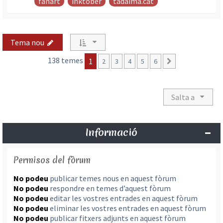
fanart
inktober
tadaima.cat
Tema nou
138 temes
1
2
3
4
5
6
Següent
Salta a
Informació
Permisos del fòrum
No podeu
publicar temes nous en aquest fòrum
No podeu
respondre en temes d’aquest fòrum
No podeu
editar les vostres entrades en aquest fòrum
No podeu
eliminar les vostres entrades en aquest fòrum
No podeu
publicar fitxers adjunts en aquest fòrum