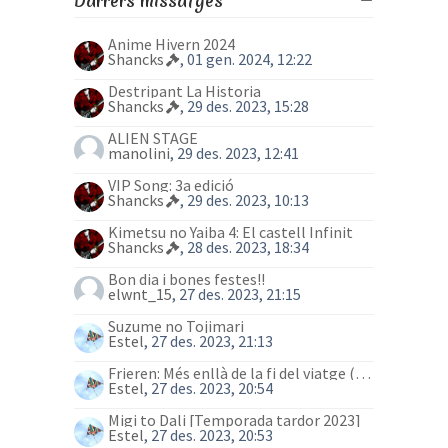
Darrers missatges
Anime Hivern 2024
Shancks
, 01 gen. 2024, 12:22
Destripant La Historia
Shancks
, 29 des. 2023, 15:28
ALIEN STAGE
manolini
, 29 des. 2023, 12:41
VIP Song: 3a edició
Shancks
, 29 des. 2023, 10:13
Kimetsu no Yaiba 4: El castell Infinit
Shancks
, 28 des. 2023, 18:34
Bon dia i bones festes!!
elwnt_15
, 27 des. 2023, 21:15
Suzume no Tojimari
Estel
, 27 des. 2023, 21:13
Frieren: Més enllà de la fi del viatge (anime)
Estel
, 27 des. 2023, 20:54
Migi to Dali [Temporada tardor 2023]
Estel
, 27 des. 2023, 20:53