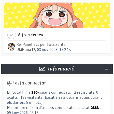
Altres temes
Re: Panellets per Tots Sants!
Mostra l’entrada més re
UkiHana
, 03 nov. 2023, 17:24
Informació
Qui està connectat
En total hi ha
190
usuaris connectats :: 2 registrats, 0
ocults i 188 visitants (basat en els usuaris actius durant
els darrers 5 minuts)
El nombre màxim d’usuaris connectats ha estat
2883
el
09 juny 2026, 05:13