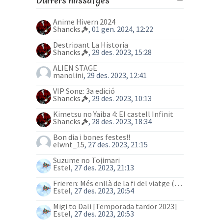
Darrers missatges
Anime Hivern 2024
Shancks
, 01 gen. 2024, 12:22
Destripant La Historia
Shancks
, 29 des. 2023, 15:28
ALIEN STAGE
manolini
, 29 des. 2023, 12:41
VIP Song: 3a edició
Shancks
, 29 des. 2023, 10:13
Kimetsu no Yaiba 4: El castell Infinit
Shancks
, 28 des. 2023, 18:34
Bon dia i bones festes!!
elwnt_15
, 27 des. 2023, 21:15
Suzume no Tojimari
Estel
, 27 des. 2023, 21:13
Frieren: Més enllà de la fi del viatge (anime)
Estel
, 27 des. 2023, 20:54
Migi to Dali [Temporada tardor 2023]
Estel
, 27 des. 2023, 20:53