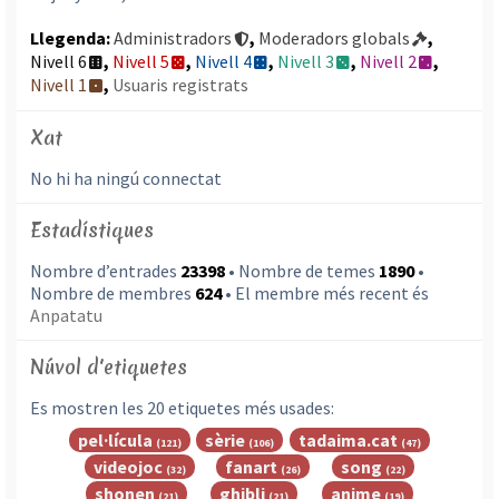
Llegenda:
Administradors
,
Moderadors globals
,
Nivell 6
,
Nivell 5
,
Nivell 4
,
Nivell 3
,
Nivell 2
,
Nivell 1
,
Usuaris registrats
Xat
No hi ha ningú connectat
Estadístiques
Nombre d’entrades
23398
• Nombre de temes
1890
•
Nombre de membres
624
• El membre més recent és
Anpatatu
Núvol d'etiquetes
Es mostren les 20 etiquetes més usades:
pel·lícula
sèrie
tadaima.cat
(121)
(106)
(47)
videojoc
fanart
song
(32)
(26)
(22)
shonen
ghibli
anime
(21)
(21)
(19)