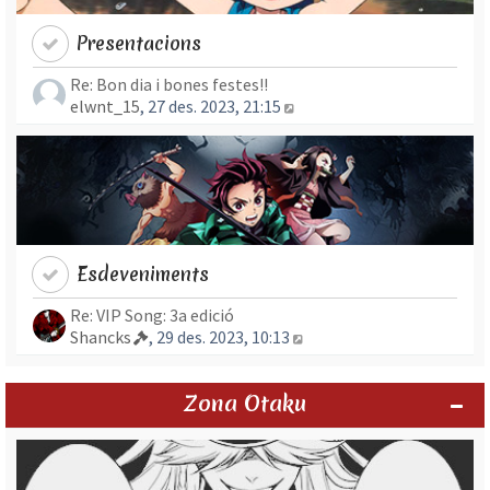
Presentacions
Re: Bon dia i bones festes!!
Mostra l’entrada més rec
elwnt_15
, 27 des. 2023, 21:15
Esdeveniments
Re: VIP Song: 3a edició
Mostra l’entrada més re
Shancks
, 29 des. 2023, 10:13
Zona Otaku