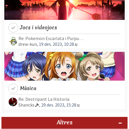
Jocs i videojocs
Re: Pokemon Escarlata i Purpu…
Mostra l’entrada més rec
drew-kun
, 19 des. 2023, 10:28
Música
Re: Destripant La Historia
Mostra l’entrada més re
Shancks
, 29 des. 2023, 15:28
Altres