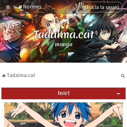
Normes
Inicia la sessió
Tadaima.cat
manga
Tadaima.cat
Inici