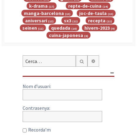
k-drama
repte-de-cuina
(17)
(14)
manga-barcelona
joc-de-taula
(13)
(13)
aniversari
sx3
recepta
(12)
(11)
(11)
seinen
quedada
hivern-2023
(11)
(10)
(9)
cuina-japonesa
(8)
Cerca avançada
Cerca
Nom d’usuari:
Contrasenya:
Recorda’m