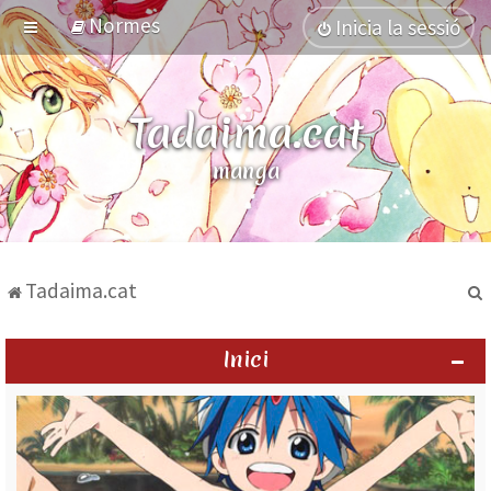
Normes
Inicia la sessió
Tadaima.cat
manga
Tadaima.cat
Inici