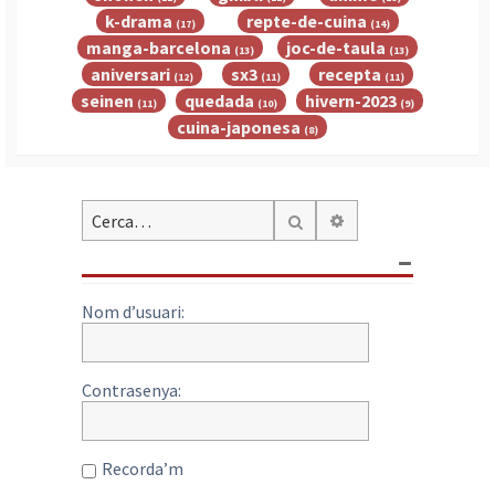
k-drama
repte-de-cuina
(17)
(14)
manga-barcelona
joc-de-taula
(13)
(13)
aniversari
sx3
recepta
(12)
(11)
(11)
seinen
quedada
hivern-2023
(11)
(10)
(9)
cuina-japonesa
(8)
Cerca avançada
Cerca
Nom d’usuari:
Contrasenya:
Recorda’m