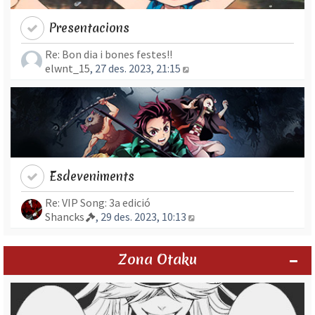
Presentacions
Re: Bon dia i bones festes!!
Mostra l’entrada més rec
elwnt_15
, 27 des. 2023, 21:15
Esdeveniments
Re: VIP Song: 3a edició
Mostra l’entrada més re
Shancks
, 29 des. 2023, 10:13
Zona Otaku