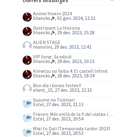
Darrers missatges
Anime Hivern 2024
Shancks
, 01 gen. 2024, 12:22
Destripant La Historia
Shancks
, 29 des. 2023, 15:28
ALIEN STAGE
manolini
, 29 des. 2023, 12:41
VIP Song: 3a edició
Shancks
, 29 des. 2023, 10:13
Kimetsu no Yaiba 4: El castell Infinit
Shancks
, 28 des. 2023, 18:34
Bon dia i bones festes!!
elwnt_15
, 27 des. 2023, 21:15
Suzume no Tojimari
Estel
, 27 des. 2023, 21:13
Frieren: Més enllà de la fi del viatge (anime)
Estel
, 27 des. 2023, 20:54
Migi to Dali [Temporada tardor 2023]
Estel
, 27 des. 2023, 20:53