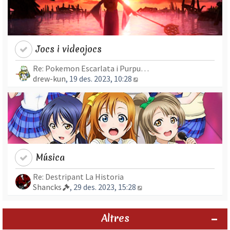
Jocs i videojocs
Re: Pokemon Escarlata i Purpu…
Mostra l’entrada més rec
drew-kun
, 19 des. 2023, 10:28
Música
Re: Destripant La Historia
Mostra l’entrada més re
Shancks
, 29 des. 2023, 15:28
Altres