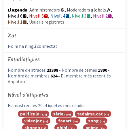
Llegenda:
Administradors
,
Moderadors globals
,
Nivell 6
,
Nivell 5
,
Nivell 4
,
Nivell 3
,
Nivell 2
,
Nivell 1
,
Usuaris registrats
Xat
No hi ha ningú connectat
Estadístiques
Nombre d’entrades
23398
• Nombre de temes
1890
•
Nombre de membres
624
• El membre més recent és
Anpatatu
Núvol d'etiquetes
Es mostren les 20 etiquetes més usades:
pel·lícula
sèrie
tadaima.cat
(121)
(106)
(47)
videojoc
fanart
song
(32)
(26)
(22)
shonen
ghibli
anime
(21)
(21)
(19)