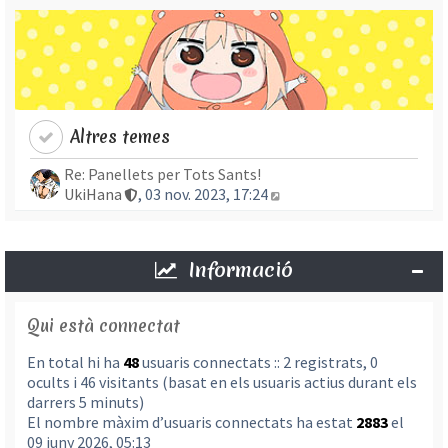
Altres temes
Re: Panellets per Tots Sants!
Mostra l’entrada més re
UkiHana
, 03 nov. 2023, 17:24
Informació
Qui està connectat
En total hi ha
48
usuaris connectats :: 2 registrats, 0
ocults i 46 visitants (basat en els usuaris actius durant els
darrers 5 minuts)
El nombre màxim d’usuaris connectats ha estat
2883
el
09 juny 2026, 05:13