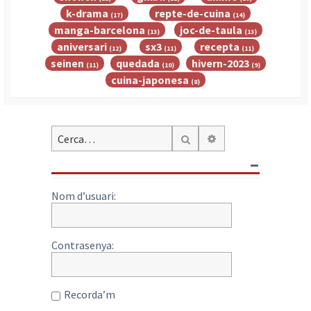
k-drama
repte-de-cuina
(17)
(14)
manga-barcelona
joc-de-taula
(13)
(13)
aniversari
sx3
recepta
(12)
(11)
(11)
seinen
quedada
hivern-2023
(11)
(10)
(9)
cuina-japonesa
(8)
Cerca avançada
Cerca
Nom d’usuari:
Contrasenya:
Recorda’m