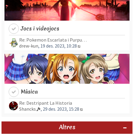
Jocs i videojocs
Re: Pokemon Escarlata i Purpu…
Mostra l’entrada més rec
drew-kun
, 19 des. 2023, 10:28
Música
Re: Destripant La Historia
Mostra l’entrada més re
Shancks
, 29 des. 2023, 15:28
Altres