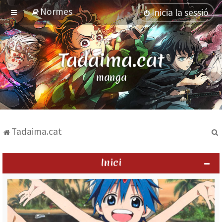
Normes
Inicia la sessió
Tadaima.cat
manga
Tadaima.cat
Inici