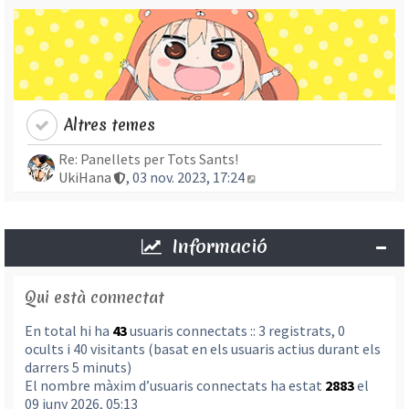
Altres temes
Re: Panellets per Tots Sants!
Mostra l’entrada més re
UkiHana
, 03 nov. 2023, 17:24
Informació
Qui està connectat
En total hi ha
43
usuaris connectats :: 3 registrats, 0
ocults i 40 visitants (basat en els usuaris actius durant els
darrers 5 minuts)
El nombre màxim d’usuaris connectats ha estat
2883
el
09 juny 2026, 05:13