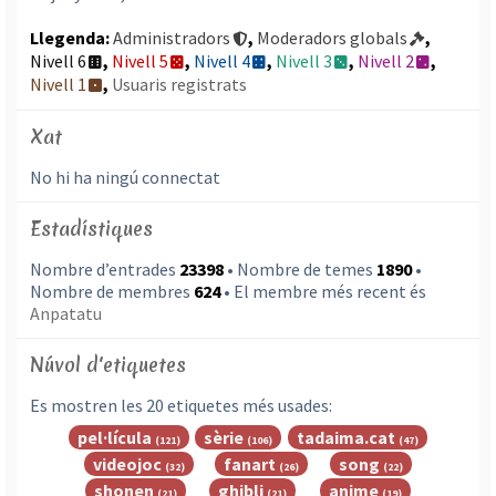
Llegenda:
Administradors
,
Moderadors globals
,
Nivell 6
,
Nivell 5
,
Nivell 4
,
Nivell 3
,
Nivell 2
,
Nivell 1
,
Usuaris registrats
Xat
No hi ha ningú connectat
Estadístiques
Nombre d’entrades
23398
• Nombre de temes
1890
•
Nombre de membres
624
• El membre més recent és
Anpatatu
Núvol d'etiquetes
Es mostren les 20 etiquetes més usades:
pel·lícula
sèrie
tadaima.cat
(121)
(106)
(47)
videojoc
fanart
song
(32)
(26)
(22)
shonen
ghibli
anime
(21)
(21)
(19)