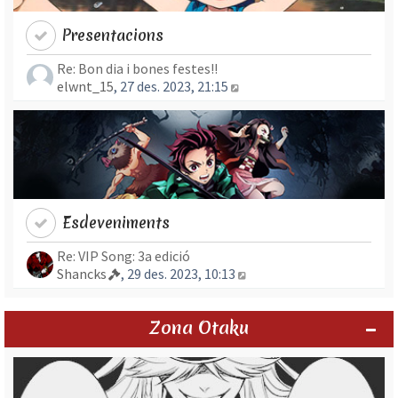
Presentacions
Re: Bon dia i bones festes!!
Mostra l’entrada més rec
elwnt_15
, 27 des. 2023, 21:15
Esdeveniments
Re: VIP Song: 3a edició
Mostra l’entrada més re
Shancks
, 29 des. 2023, 10:13
Zona Otaku