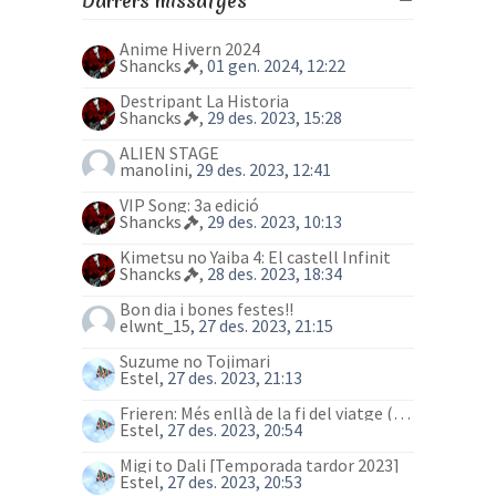
Darrers missatges
Anime Hivern 2024
Shancks
, 01 gen. 2024, 12:22
Destripant La Historia
Shancks
, 29 des. 2023, 15:28
ALIEN STAGE
manolini
, 29 des. 2023, 12:41
VIP Song: 3a edició
Shancks
, 29 des. 2023, 10:13
Kimetsu no Yaiba 4: El castell Infinit
Shancks
, 28 des. 2023, 18:34
Bon dia i bones festes!!
elwnt_15
, 27 des. 2023, 21:15
Suzume no Tojimari
Estel
, 27 des. 2023, 21:13
Frieren: Més enllà de la fi del viatge (anime)
Estel
, 27 des. 2023, 20:54
Migi to Dali [Temporada tardor 2023]
Estel
, 27 des. 2023, 20:53