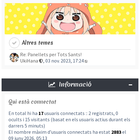
Altres temes
Re: Panellets per Tots Sants!
Mostra l’entrada més re
UkiHana
, 03 nov. 2023, 17:24
Informació
Qui està connectat
En total hi ha
17
usuaris connectats :: 2 registrats, 0
ocults i 15 visitants (basat en els usuaris actius durant els
darrers 5 minuts)
El nombre màxim d’usuaris connectats ha estat
2883
el
09 juny 2026, 05:13