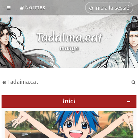
Normes
Inicia la sessió
Tadaima.cat
manga
Tadaima.cat
Inici