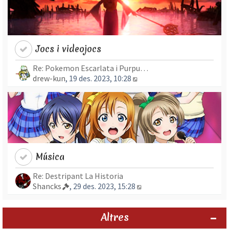
Jocs i videojocs
Re: Pokemon Escarlata i Purpu…
Mostra l’entrada més rec
drew-kun
, 19 des. 2023, 10:28
Música
Re: Destripant La Historia
Mostra l’entrada més re
Shancks
, 29 des. 2023, 15:28
Altres