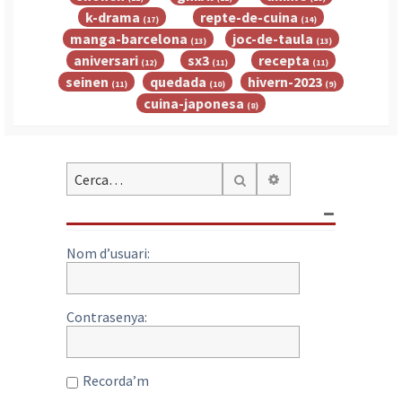
k-drama
repte-de-cuina
(17)
(14)
manga-barcelona
joc-de-taula
(13)
(13)
aniversari
sx3
recepta
(12)
(11)
(11)
seinen
quedada
hivern-2023
(11)
(10)
(9)
cuina-japonesa
(8)
Cerca avançada
Cerca
Nom d’usuari:
Contrasenya:
Recorda’m