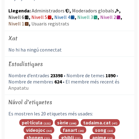
Llegenda:
Administradors
,
Moderadors globals
,
Nivell 6
,
Nivell 5
,
Nivell 4
,
Nivell 3
,
Nivell 2
,
Nivell 1
,
Usuaris registrats
Xat
No hi ha ningú connectat
Estadístiques
Nombre d’entrades
23398
• Nombre de temes
1890
•
Nombre de membres
624
• El membre més recent és
Anpatatu
Núvol d'etiquetes
Es mostren les 20 etiquetes més usades:
pel·lícula
sèrie
tadaima.cat
(121)
(106)
(47)
videojoc
fanart
song
(32)
(26)
(22)
shonen
ghibli
anime
(21)
(21)
(19)