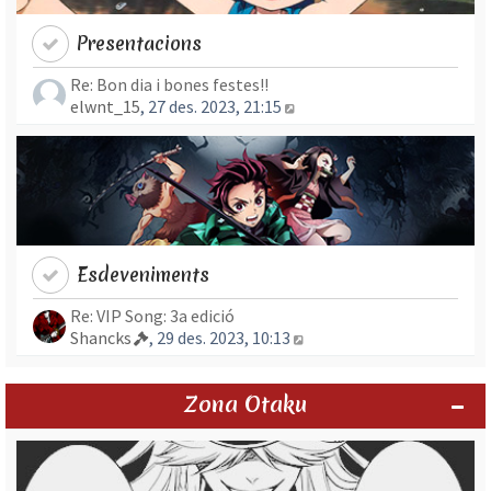
Presentacions
Re: Bon dia i bones festes!!
Mostra l’entrada més rec
elwnt_15
, 27 des. 2023, 21:15
Esdeveniments
Re: VIP Song: 3a edició
Mostra l’entrada més re
Shancks
, 29 des. 2023, 10:13
Zona Otaku