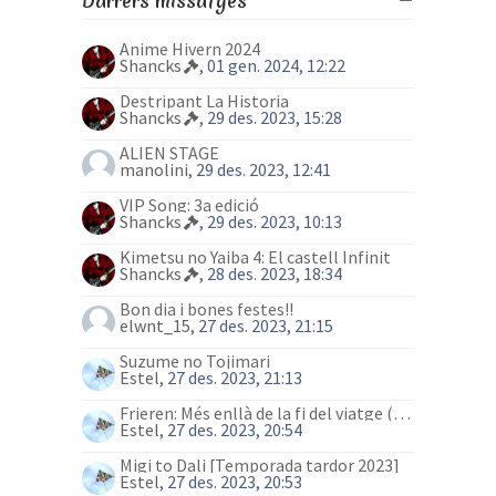
Darrers missatges
Anime Hivern 2024
Shancks
, 01 gen. 2024, 12:22
Destripant La Historia
Shancks
, 29 des. 2023, 15:28
ALIEN STAGE
manolini
, 29 des. 2023, 12:41
VIP Song: 3a edició
Shancks
, 29 des. 2023, 10:13
Kimetsu no Yaiba 4: El castell Infinit
Shancks
, 28 des. 2023, 18:34
Bon dia i bones festes!!
elwnt_15
, 27 des. 2023, 21:15
Suzume no Tojimari
Estel
, 27 des. 2023, 21:13
Frieren: Més enllà de la fi del viatge (anime)
Estel
, 27 des. 2023, 20:54
Migi to Dali [Temporada tardor 2023]
Estel
, 27 des. 2023, 20:53