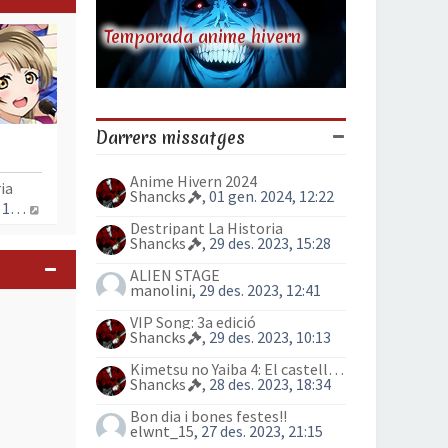
Temporada anime hivern
Darrers missatges
Anime Hivern 2024
ia
Shancks
, 01 gen. 2024, 12:22
Mostra l’entrada més recent
, 29 des. 2023, 15:28
Destripant La Historia
Shancks
, 29 des. 2023, 15:28
ALIEN STAGE
manolini
, 29 des. 2023, 12:41
VIP Song: 3a edició
Shancks
, 29 des. 2023, 10:13
Kimetsu no Yaiba 4: El castell Infinit
Shancks
, 28 des. 2023, 18:34
Bon dia i bones festes!!
elwnt_15
, 27 des. 2023, 21:15