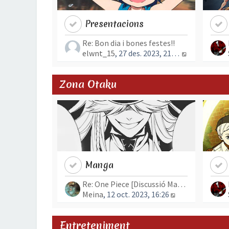
Presentacions
Re: Bon dia i bones festes!!
Mostra l’en
elwnt_15
, 27 des. 2023, 21:15
Zona Otaku
Manga
Re: One Piece [Discussió Mang…
Mostra l’entra
Meina
, 12 oct. 2023, 16:26
Entreteniment