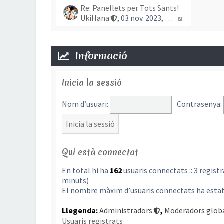
Re: Panellets per Tots Sants!
Mostra l’en
UkiHana
, 03 nov. 2023, 17:24
Informació
Inicia la sessió
Nom d’usuari:
Contrasenya:
Qui està connectat
En total hi ha
162
usuaris connectats :: 3 registr
minuts)
El nombre màxim d’usuaris connectats ha esta
Llegenda:
Administradors
,
Moderadors glob
Usuaris registrats