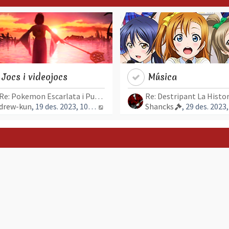
Jocs i videojocs
Música
Re: Pokemon Escarlata i Purpu…
Re: Destripant La Histor
trada més recent
Mostra l’entrada més recent
drew-kun
, 19 des. 2023, 10:28
Shancks