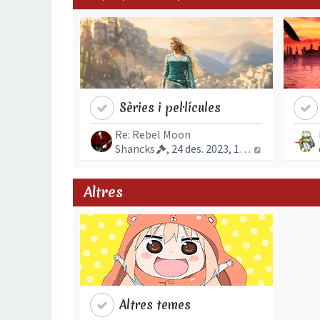
Sèries i pel·lícules
Re: Rebel Moon
Mostra l’en
Shancks
, 24 des. 2023, 16:12
Altres
Altres temes