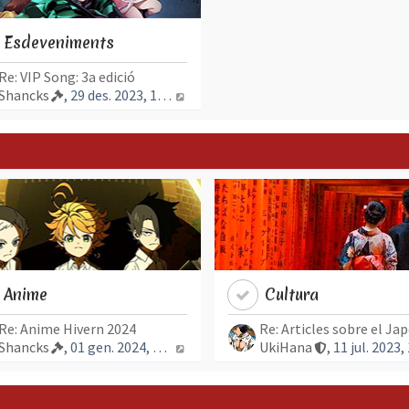
Esdeveniments
Re: VIP Song: 3a edició
trada més recent
Mostra l’entrada més recent
Shancks
, 29 des. 2023, 10:13
Anime
Cultura
Re: Anime Hivern 2024
Re: Articles sobre el Ja
da més recent
Mostra l’entrada més recent
Shancks
, 01 gen. 2024, 12:22
UkiHana