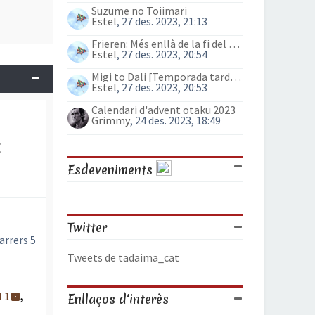
Suzume no Tojimari
Estel
, 27 des. 2023, 21:13
Frieren: Més enllà de la fi del viatge (anime)
Estel
, 27 des. 2023, 20:54
Migi to Dali [Temporada tardor 2023]
Estel
, 27 des. 2023, 20:53
Calendari d'advent otaku 2023
Grimmy
, 24 des. 2023, 18:49
Esdeveniments
Twitter
arrers 5
Tweets de tadaima_cat
l 1
,
Enllaços d'interès