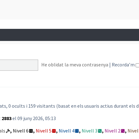
trada més recent
He oblidat la meva contrasenya
|
Recorda’m
ats, 0 ocults i 159 visitants (basat en els usuaris actius durant els d
t
2883
el 09 juny 2026, 05:13
als
,
Nivell 6
,
Nivell 5
,
Nivell 4
,
Nivell 3
,
Nivell 2
,
Nivel