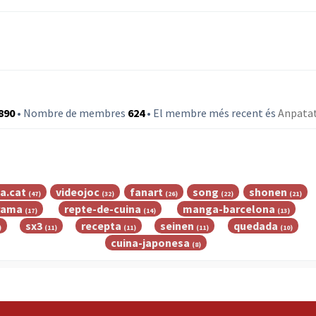
890
• Nombre de membres
624
• El membre més recent és
Anpata
a.cat
videojoc
fanart
song
shonen
(47)
(32)
(26)
(22)
(21)
rama
repte-de-cuina
manga-barcelona
(17)
(14)
(13)
sx3
recepta
seinen
quedada
)
(11)
(11)
(11)
(10)
cuina-japonesa
(8)