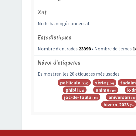
Xat
No hi ha ningú connectat
Estadístiques
Nombre d’entrades
23398
• Nombre de temes
1
Núvol d'etiquetes
Es mostren les 20 etiquetes més usades:
pel·lícula
sèrie
tadaim
(121)
(106)
ghibli
anime
k-d
(21)
(19)
joc-de-taula
aniversari
(13)
(12
hivern-2023
(9)