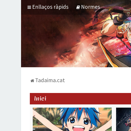
Enllaços ràpids
Normes
Tadaima.cat
Inici