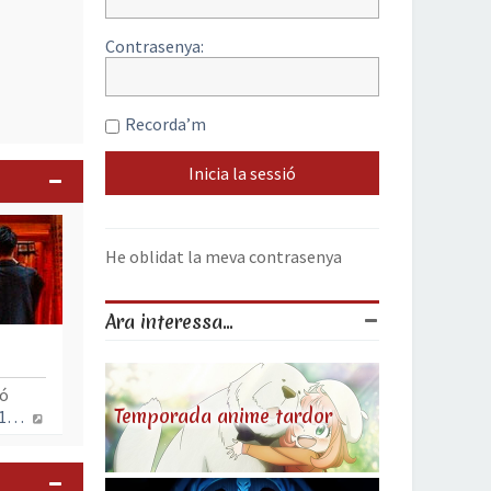
Contrasenya:
Recorda’m
He oblidat la meva contrasenya
Ara interessa...
pó
Temporada anime tardor
Mostra l’entrada més recent
, 11 jul. 2023, 18:29